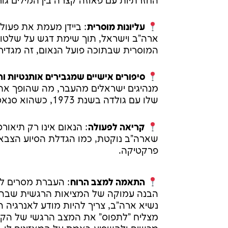
החזרתיות עם פאוזה קצרה בין המילים ג
עליונות מוסרית
: ביידן מעמת את פעול
ארה"ב וישראל, תוך שימת דגש על שלטון
המוסרית שבתוכה פועל הנאום, זה מגדי
סיפורים אישיים שמגבירים אותנטיות ו
מנהיגים ישראלים מהעבר, מה שהופך את 
שלו עם גולדה בשנת 1973, כשהוא סנאטור צעיר והיא רוה"מ, מתמצת את מהות כל הנאום.
קריאה לפעולה
: הנאום אינו רק תיאורט
שארה"ב נוקטת, כמו הגדלת הסיוע הצבאי
פרקטיקה.
התאמה למצב הרוח
: העברת מסרים לא 
הבנה עמוקה של המציאות הרגשית שבה נ
נשיא ארה"ב, צריך להיות מודע לאנרגיה
מצליח "לתפוס" את המצב הרגשי של הקהל