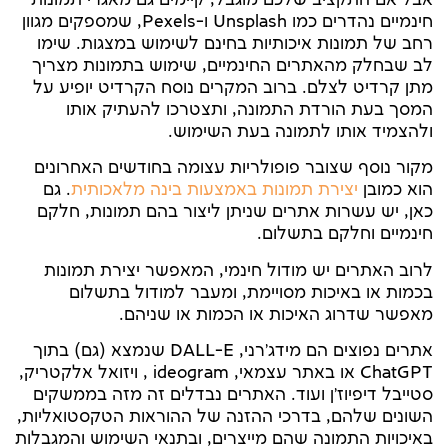
אבל אם התקציב שלכם מוגבל, קיימים גם מאגרי תמונות
חינמיים נהדרים כמו Unsplash ו-Pexels, שמספקים מגוון
רחב של תמונות איכותיות בחינם לשימוש במצגות. שימו
לב שבחלק מהאתרים החינמיים, שימוש בתמונות מצריך
מתן קרדיט לצלם. ברוב המקרים נוסח הקרדיט יופיע על
המסך בעת הורדת התמונה, ותצטרכו להעתיק אותו
ולהצמיד אותו לתמונה בעת השימוש.
מקור נוסף שצובר פופולריות עצומה בחודשים האחרונים
הוא כמובן
יצירת תמונות באמצעות בינה מלאכותית
. גם
כאן, יש עשרות אתרים שניתן ליצור בהם תמונות, חלקם
חינמיים וחלקם בתשלום.
לרוב האתרים יש מודול חינמי, המאפשר יצירת תמונות
בכמות או באיכות מסויימת, ומעבר למודול בתשלום
מאפשר שדרוג האיכות או הכמות או שניהם.
אתרים נפוצים הם מידג'רני, DALL-E שנמצא (גם) בתוך
ChatGPT או באתר עצמאי, ideogram , ויזואל אלקטריק,
סטייבל דיפיוז'ן ועוד. האתרים נבדלים זה מזה בממשקים
השונים שלהם, בדרכי ההזנה של ההוראות הטקסטואליות,
באיכויות התמונה שהם מייצרים, ובתנאי השימוש והמגבלות