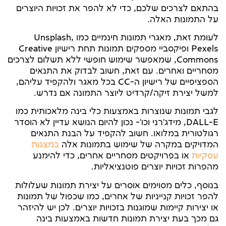
בהתאם לצרכים שלכם, כדי לא להפר את זכויות היוצרים
על התמונות האלה.
לעומת זאת, מאגרי תמונות חינמיים כמו Unsplash,
Pexels ופיקסביי מספקים תמונות תחת רישיון Creative
Commons, שמאפשר שימוש חופשי ללא תשלום לצרכים
מסחריים ואחרים. עם זאת, חשוב לבדוק את התנאים
הספציפיים של רישיון ה-CC בכל מאגר ולהקפיד עליהם,
למשל יצירת זיקה/קרדיט ליוצר התמונה אם נדרש.
לגבי תמונות שנוצרות באמצעות כלי בינה מלאכותית כמו
DALL-E, מידג'רני וכו'- נכון להיום הנושא עדיין לא הוסדר
רגולטורית במלואו. חשוב להקפיד על הבנת התנאים
המדויקים במקרה של שימוש בתמונות אלה
במצגות
עסקיות
או בפרויקטים מסחריים אחרים, כדי להימנע
מהפרות זכויות יוצרים פוטנציאליות.
בנוסף, כלים מסוימים אוסרים על יצירת תמונות שעלולות
להפר זכויות קנייניות של אחרים, כמו שכפול של תמונות
או יצירות קיימות שמוגנות בזכויות יוצרים. לכן יש להיזהר
גם מכך בעת יצירת תמונות חדשות באמצעות בינה