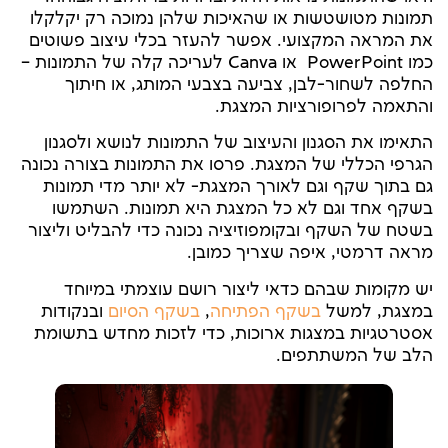
תמונות מטושטשות או שהאיכות שלהן נמוכה רק יקלקלו
את המראה המקצועי. אפשר להעזר בכלי עיצוב פשוטים
כמו PowerPoint או Canva לעריכה קלה של התמונות –
החלפה לשחור-לבן, צביעה בצבעי המותג, או חיתוך
והתאמה לפרופורציות המצגת.
התאימו את הסגנון והעיצוב של התמונות לנושא ולסגנון
הגרפי הכללי של המצגת. פרסו את התמונות בצורה נכונה
גם בתוך שקף וגם לאורך המצגת- לא יותר מדי תמונות
בשקף אחד וגם לא כל המצגת היא תמונות. השתמשו
בשטח של השקף ובקומפוזיציה נכונה כדי להבליט וליצור
מראה דרמטי, איפה שצריך כמובן.
יש מקומות שבהם כדאי ליצור רושם עוצמתי במיוחד
במצגת, למשל
בשקף הפתיחה
,
בשקף הסיום
ובנקודות
אסטרטגיות במצגות ארוכות, כדי לזכות מחדש בתשומת
הלב של המשתתפים.