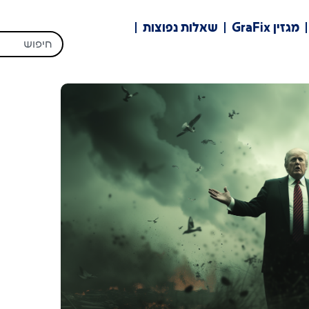
מגזין GraFix
שאלות נפוצות